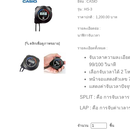
ยี่ห้อ :
CASIO
รุ่น :
HS-3
ราคาปกติ :
1,200.00 บาท
รายละเอียดย่อ :
นาฬิกาจับเวลา
[
คลิกเพื่อดูภาพขยาย]
รายละเอียดทั้งหมด :
จับเวลาความละเอียด 
99/100 วินาที
เลือกจับเวลาได้ 2
หน้าจอแสดงตัวเลข 7 หล
แสดงค่าจับเวลาปัจจ
SPLIT : คือ การจับเวลารวมท
LAP : คือ การจับค่าเวลา
จำนวน
ชิ้น