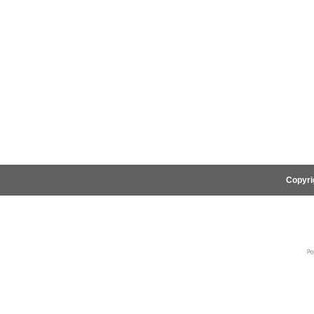
Copyri