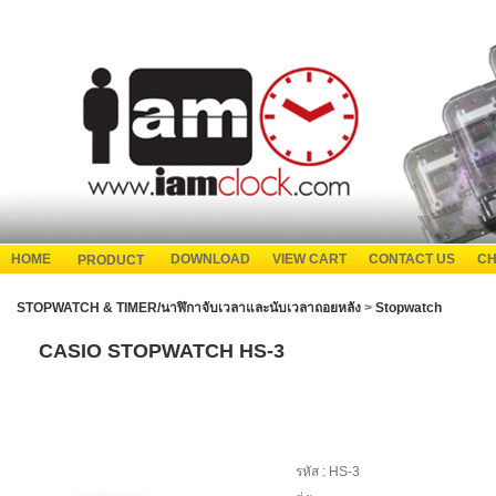
HOME
DOWNLOAD
VIEW CART
CONTACT US
CH
PRODUCT
STOPWATCH & TIMER/นาฬิกาจับเวลาและนับเวลาถอยหลัง
>
Stopwatch
CASIO STOPWATCH HS-3
รหัส :
HS-3