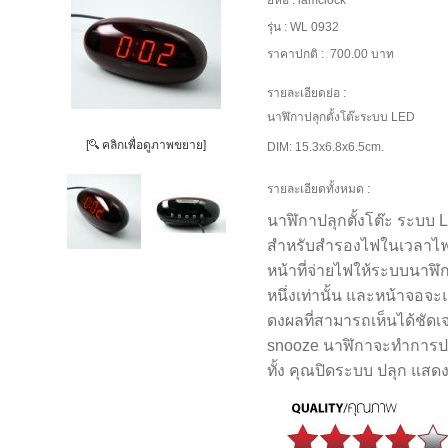
ยี่ห้อ :
iamclock
รุ่น :
WL 0932
ราคาปกติ :
700.00 บาท
รายละเอียดย่อ :
นาฬิกาปลุกตั้งโต๊ะระบบ LED
[
คลิกเพื่อดูภาพขยาย]
DIM: 15.3x6.8x6.5cm.
รายละเอียดทั้งหมด :
นาฬิกาปลุกตั้งโต๊ะ ระบบ L
สำหรับสำรองไฟในเวลาไฟด
หน้าที่จ่ายไฟให้ระบบนาฬิ
หนึ่งเท่านั้น และหน้าจอจะ
ดงผลที่สามารถเห็นได้ชัด
snooze นาฬิกาจะทำการปลุ
ทั้ง คุณปิดระบบ ปลุก แสด