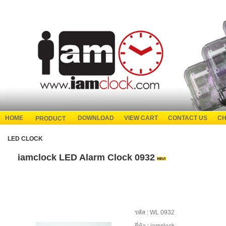
HOME
DOWNLOAD
VIEW CART
CONTACT US
CH
PRODUCT
LED CLOCK
iamclock LED Alarm Clock 0932
รหัส :
WL 0932