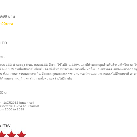
0.00
บาท
0.00บาท
บLED
ด :
ะ ระบบ LED ตัวเลขสูง 6ซม. หลอดLED สีขาว ใช้ไฟบ้าน 220V. และมีถ่านกระดุมสำหรับสำรองไฟในเวลาไ
ห้ระบบนาฬิกาเพื่อเดินต่อไปโดยไม่ต้องพึงไฟบ้านได้ระยะเวลาหนึ่งเท่านั้น และหน้าจอจะแสดงผลเวลาปัจจุบ
จน ทั้งเวลากลางวันและกลางคืน มีระบบปลุกแบบ snooze สามารถกำหนดเวลาSnoozeได้ถึง60นาที สามารถ
ด้ แสดงอุณหภูมิ และ สามารถตั้งความสว่างได้3ระดับ
 5D cm
n: 1xCR2032 button cell
selectable 12/24 hour format
from 2000 to 2099