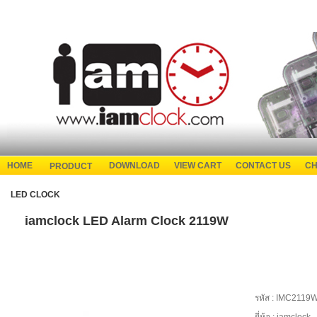
HOME
DOWNLOAD
VIEW CART
CONTACT US
CH
PRODUCT
LED CLOCK
iamclock LED Alarm Clock 2119W
รหัส :
IMC2119