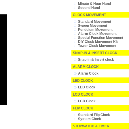
Minute & Hour Hand
Second Hand
CLOCK MOVEMENT
Standard Movement
Sweep Movement
Pendulum Movement
Alarm Clock Movement
Special Function Movement
DIY Clock Movement Kit
Tower Clock Movement
SNAP-IN & INSERT CLOCK
Snap-in & Insert clock
ALARM CLOCK
Alarm Clock
LED CLOCK
LED Clock
LCD CLOCK
LCD Clock
FLIP CLOCK
Standard Flip Clock
System Clock
STOPWATCH & TIMER