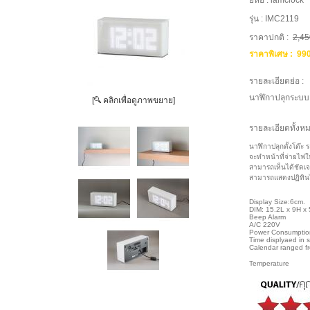
ยี่ห้อ :
iamclock
รุ่น :
IMC2119
ราคาปกติ :
2,45
ราคาพิเศษ :
99
รายละเอียดย่อ :
นาฬิกาปลุกระบ
[
คลิกเพื่อดูภาพขยาย]
รายละเอียดทั้งหม
นาฬิกาปลุกตั้งโต๊
จะทำหน้าที่จ่ายไฟใ
สามารถเห็นได้ชัดเ
สามารถแสดงปฏิทินไ
Display Size:6cm.
DIM: 15.2L x 9H x
Beep Alarm
A/C 220V
Power Consumptio
Time displyaed in 
Calendar ranged 
Temperature