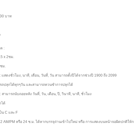
.00 บาท
D
ด :
.5 x 2ซม.
2ซม.
แสดงชั่วโมง, นาที, เดือน, วันที่, วัน สามารถตั้งปีได้จากช่วงปี 1900 ถึง 2099
ารถปลุกได้ทุกๆวัน และสามารถทวนซำการปลุกได้
สามารถนับถอยหลัง วันที่, วัน, เดือน, ปี, วินาที, นาที, ชั่วโมง
าได้
ป็น C และ F
12 AM/PM หรือ 24 ช.ม. ได้หากบรรจุถ่านเข้าไปใหม่ หรือ การแสดงบนหน้าจอผิดปกติให้กดป