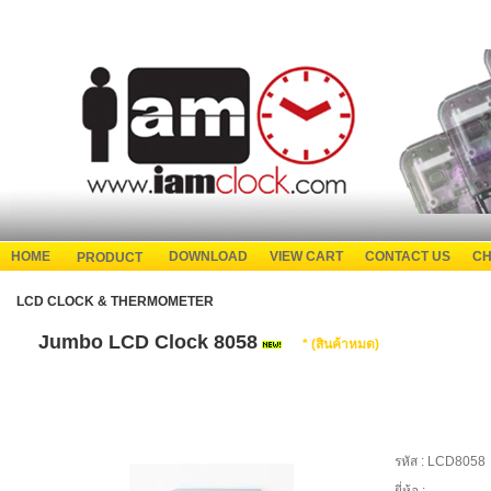
HOME
DOWNLOAD
VIEW CART
CONTACT US
CH
PRODUCT
LCD CLOCK & THERMOMETER
Jumbo LCD Clock 8058
* (สินค้าหมด)
รหัส :
LCD8058