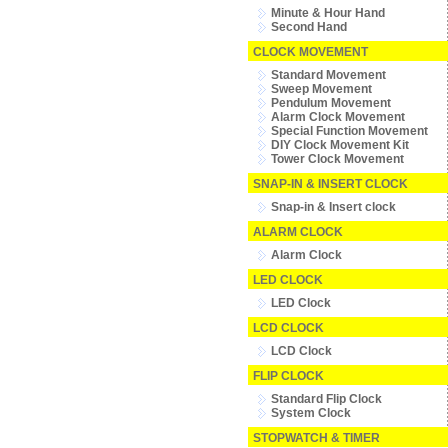
Minute & Hour Hand
Second Hand
CLOCK MOVEMENT
Standard Movement
Sweep Movement
Pendulum Movement
Alarm Clock Movement
Special Function Movement
DIY Clock Movement Kit
Tower Clock Movement
SNAP-IN & INSERT CLOCK
Snap-in & Insert clock
ALARM CLOCK
Alarm Clock
LED CLOCK
LED Clock
LCD CLOCK
LCD Clock
FLIP CLOCK
Standard Flip Clock
System Clock
STOPWATCH & TIMER