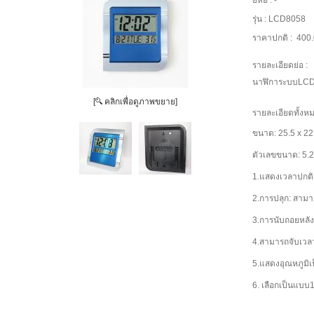
ยี่ห้อ :
-
รุ่น :
LCD8058
ราคาปกติ :
400
รายละเอียดย่อ :
นาฬิการะบบLC
[
คลิกเพื่อดูภาพขยาย]
รายละเอียดทั้งหม
ขนาด: 25.5 x 22
ตัวเลขขนาด: 5.
1.แสดงเวลาปกติ: 
2.การปลุก: สาม
3.การนับถอยหลัง: 
4.สามารถจับเวล
5.แสดงอุณหภูมิเ
6. เลือกเป็นแบบ